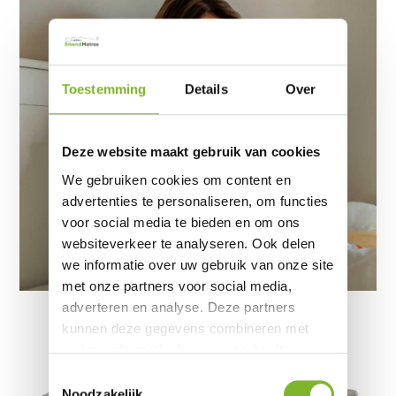
Toestemming
Details
Over
Deze website maakt gebruik van cookies
We gebruiken cookies om content en
advertenties te personaliseren, om functies
voor social media te bieden en om ons
websiteverkeer te analyseren. Ook delen
we informatie over uw gebruik van onze site
met onze partners voor social media,
adverteren en analyse. Deze partners
kunnen deze gegevens combineren met
andere informatie die u aan ze heeft
verstrekt of die ze hebben verzameld op
Toestemmingsselectie
basis van uw gebruik van hun services.
Noodzakelijk