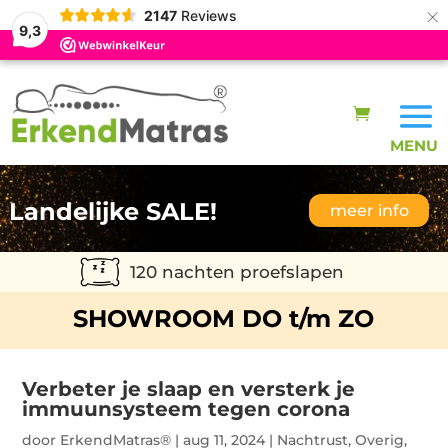
×
2147
Reviews
9,3
Landelijke SALE!
meer info
120 nachten proefslapen
SHOWROOM DO t/m ZO
Verbeter je slaap en versterk je
immuunsysteem tegen corona
door
ErkendMatras®
|
aug 11, 2024
|
Nachtrust
,
Overig
,