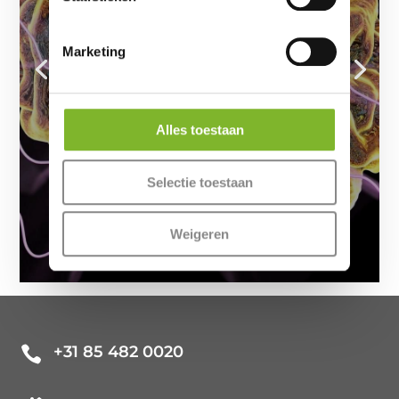
Onderzoek naar slaapproblemen:
deelnemers gezocht Het belang van
Marketing
slaaponderzoek Onderzoek naar
slaapproblemen: deelnemers gezocht.
Onder leiding van Prof. Eus van Someren
wordt er intensief onderzoek gedaan naar
Alles toestaan
slaapproblemen. Dankzij uw bijdrage
begrijpen we steeds...
Selectie toestaan
Lees meer
Weigeren
+31 85 482 0020
