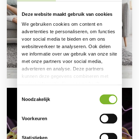
Deze website maakt gebruik van cookies
We gebruiken cookies om content en
advertenties te personaliseren, om functies
voor social media te bieden en om ons
websiteverkeer te analyseren. Ook delen
we informatie over uw gebruik van onze site
met onze partners voor social media,
adverteren en analyse. Deze partners
kunnen deze gegevens combineren met
andere informatie die u aan ze heeft
verstrekt of die ze hebben verzameld op
Toestemmingsselectie
basis van uw gebruik van hun services.
Noodzakelijk
Onderzoek naar
slaapproblemen: deelnemers
Voorkeuren
gezocht
door
ErkendMatras®
|
6 augustus 2024
|
Slapen
| 0 reacties
Statistieken