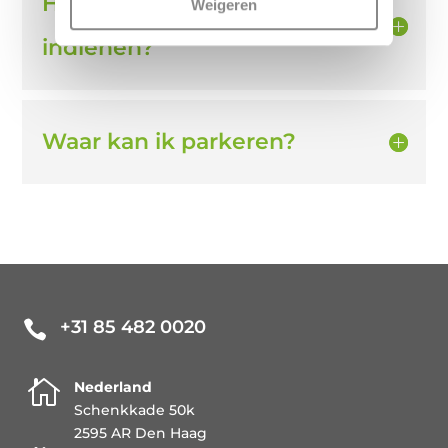
Hoe kan ik een klacht
Weigeren
indienen?
Waar kan ik parkeren?
+31 85 482 0020


Nederland
Schenkkade 50k
2595 AR Den Haag