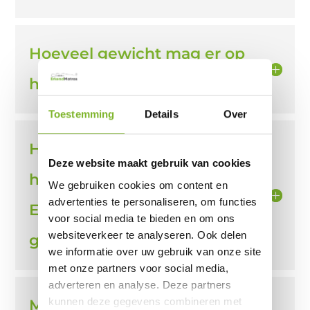
Hoeveel gewicht mag er op
het ErkendMatras®?
Toestemming
Details
Over
Hoe lang duurt het voordat
Deze website maakt gebruik van cookies
het ErkendMatras® of de
We gebruiken cookies om content en
advertenties te personaliseren, om functies
ErkendMatras®topper
voor social media te bieden en om ons
websiteverkeer te analyseren. Ook delen
gebruiksklaar is?
we informatie over uw gebruik van onze site
met onze partners voor social media,
adverteren en analyse. Deze partners
kunnen deze gegevens combineren met
Moet ik het ErkendMatras®