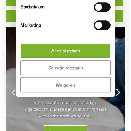
Statistieken
Matrastopper
Kussen
Marketing
Praten in je slaap: oorzaken en
Alles toestaan
tips
door
ErkendMatras®
|
11 augustus 2024
|
Selectie toestaan
Nachtrust
,
Slapen
| 0 reacties
Praten in je slaap: oorzaken en tips Praten
in je slaap: oorzaken en tips. Praten tijdens
Weigeren
het slapen, in het engels bekend als "sleep-
talking," wordt vaak beschouwd als een
interessante maar onschuldige
slaapstoornis. Deze aandoening varieert
van zacht gemompel tot...