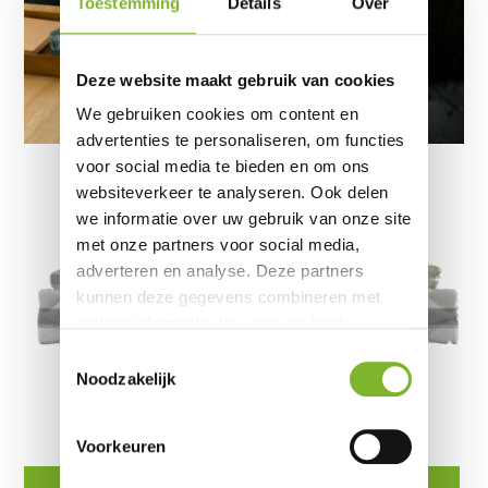
Toestemming
Details
Over
Deze website maakt gebruik van cookies
We gebruiken cookies om content en
advertenties te personaliseren, om functies
voor social media te bieden en om ons
websiteverkeer te analyseren. Ook delen
we informatie over uw gebruik van onze site
met onze partners voor social media,
adverteren en analyse. Deze partners
kunnen deze gegevens combineren met
andere informatie die u aan ze heeft
verstrekt of die ze hebben verzameld op
Toestemmingsselectie
basis van uw gebruik van hun services.
Noodzakelijk
Voor nu uw lengte, gewicht en andere
persoonlijke slaap eigenschappen in:
Voorkeuren
Matras
Boxspring