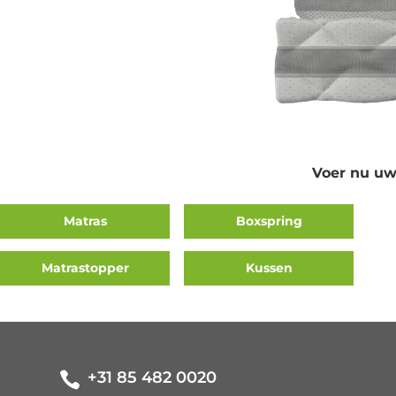
Voer nu uw
Matras
Boxspring
Matrastopper
Kussen
+31 85 482 0020
