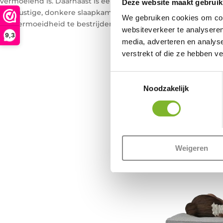
vermoeiend is. Daarnaast is een goede
nachtrust
cruciaal. Ee
Deze website maakt gebruik
een rustige, donkere slaapkamer zijn essentieel voor een go
We gebruiken cookies om cont
om vermoeidheid te bestrijden.
websiteverkeer te analyseren
9,3
media, adverteren en analys
verstrekt of die ze hebben v
Toestemmingsselectie
Noodzakelijk
Weigeren