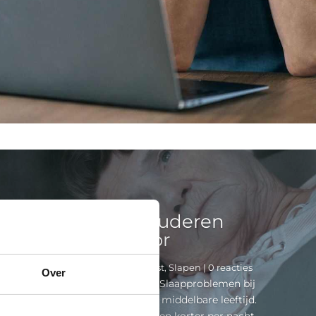
approblemen bij ouderen
komen vaak voor
tras®
|
21 augustus 2024
|
Nachtrust
,
Slapen
| 0 reacties
Over
n bij ouderen komen vaak voor Slaapproblemen bij
vaker voor dan bij mensen van middelbare leeftijd.
uurt vaak langer en ouderen slapen korter per nacht.