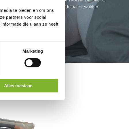
worden ouderen vaak gedurende de nacht wakker,
 media te bieden en om ons
slapen ze lichter...
ze partners voor social
nformatie die u aan ze heeft
Lees meer
Marketing
Alles toestaan