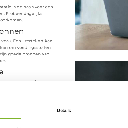
tatie is de basis voor een
n. Probeer dagelijks
 voorkomen.
bronnen
iveau. Een ijzertekort kan
rken om voedingsstoffen
s zijn goede bronnen van
en.
e
focussen op positieve
Sla
an. Negatieve gedachten
rwijl positieve
door
ErkendMa
st
Details
Slaapprobleme
ouderen komen 
 zelfs als het fysiek
Het inslapen d