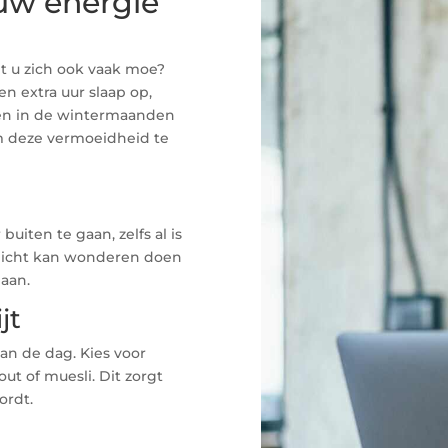
uw energie
lt u zich ook vaak moe?
n extra uur slaap op,
ren in de wintermaanden
om deze vermoeidheid te
uiten te gaan, zelfs al is
 licht kan wonderen doen
aan.
jt
an de dag. Kies voor
t of muesli. Dit zorgt
ordt.