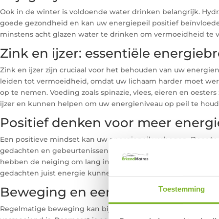
Ook in de winter is voldoende water drinken belangrijk. Hydra
goede gezondheid en kan uw energiepeil positief beïnvloede
minstens acht glazen water te drinken om vermoeidheid te
Zink en ijzer: essentiële energie
Zink en ijzer zijn cruciaal voor het behouden van uw energien
leiden tot vermoeidheid, omdat uw lichaam harder moet we
op te nemen. Voeding zoals spinazie, vlees, eieren en oester
ijzer en kunnen helpen om uw energieniveau op peil te houd
Positief denken voor meer energi
Een positieve mindset kan uw energiepeil verhogen. Door te 
gedachten en gebeurtenissen, kunt u vermoeidheid tegenga
hebben de neiging om lang in ons hoofd te blijven hangen, te
gedachten juist energie kunnen geven.
Beweging en een goede nachtru
Toestemming
Regelmatige beweging kan bijdragen aan een energiek gevoel,