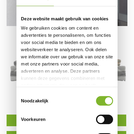
Deze website maakt gebruik van cookies
We gebruiken cookies om content en
advertenties te personaliseren, om functies
voor social media te bieden en om ons
websiteverkeer te analyseren. Ook delen
we informatie over uw gebruik van onze site
met onze partners voor social media,
adverteren en analyse. Deze partners
kunnen deze gegevens combineren met
andere informatie die u aan ze heeft
verstrekt of die ze hebben verzameld op
Toestemmingsselectie
Voor nu uw lengte, gewicht en andere
basis van uw gebruik van hun services.
Noodzakelijk
persoonlijke slaap eigenschappen in:
Voorkeuren
Matras
Boxspring