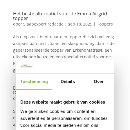
Het beste alternatief voor de Emma Airgrid
topper
door
Slaapexpert redactie
|
sep 18, 2025
|
Toppers
Als u op zoek bent naar een topper die zich volledig
aanpast aan uw lichaam en slaaphouding, dan is de
gepersonaliseerde topper van ErkendMatras® een
uitstekende keuze en een goed alternatief voor de
Emma Airgrid topper. Deze topper wordt op maat
gemaakt op basis van...
Toestemming
Details
Over
ErkendMatras® aanpasbare topper vs. Emma
Diamond topper
door
Slaapexpert redactie
|
jul 29, 2025
|
Toppers
Deze website maakt gebruik van cookies
Slaapt u niet helemaal lekker op uw huidige matras,
We gebruiken cookies om content en
maar wilt u niet direct een compleet nieuw bed
advertenties te personaliseren, om functies
aanschaffen? Dan kan een matrastopper een
voor social media te bieden en om ons