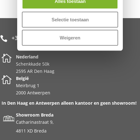
Alles toestaan
Selectie toestaan
+31 85 482 0020

Weigeren

Nederland
Schenkkade 50k
2595 AR Den Haag

België
Meirbrug 1
2000 Antwerpen
In Den Haag en Antwerpen alleen kantoor en geen showroom!
Showroom Breda
Catharinastraat 9,
4811 XD Breda