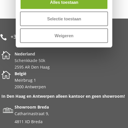
Alles toestaan
Selectie toestaan
Weigeren
+31 85 482 0020


Nederland
Schenkkade 50k
2595 AR Den Haag

België
Meirbrug 1
2000 Antwerpen
In Den Haag en Antwerpen alleen kantoor en geen showroom!
Showroom Breda
Catharinastraat 9,
4811 XD Breda