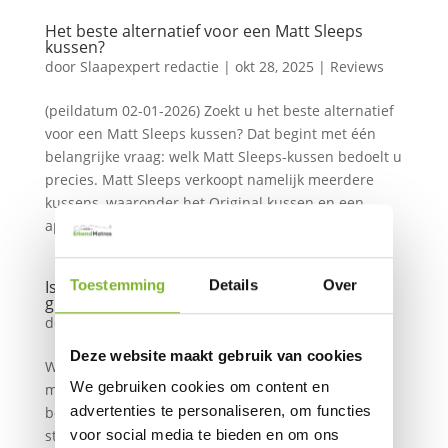
Het beste alternatief voor een Matt Sleeps
kussen?
door
Slaapexpert redactie
|
okt 28, 2025
|
Reviews
(peildatum 02-01-2026) Zoekt u het beste alternatief
voor een Matt Sleeps kussen? Dat begint met één
belangrijke vraag: welk Matt Sleeps-kussen bedoelt u
precies. Matt Sleeps verkoopt namelijk meerdere
kussens, waaronder het Original kussen en een
apart product dat...
Toestemming
Details
Over
Is het Hypnia Supreme Wellness matras zijn
geld waard?
door
Slaapexpert redactie
|
sep 30, 2025
|
Reviews
Deze website maakt gebruik van cookies
Wanneer u overweegt te investeren in een nieuw
We gebruiken cookies om content en
matras, wilt u zeker weten dat elke euro goed
advertenties te personaliseren, om functies
besteed is. Het Hypnia Supreme Wellness matras
staat bekend om zijn royale comfortlagen en het
voor social media te bieden en om ons