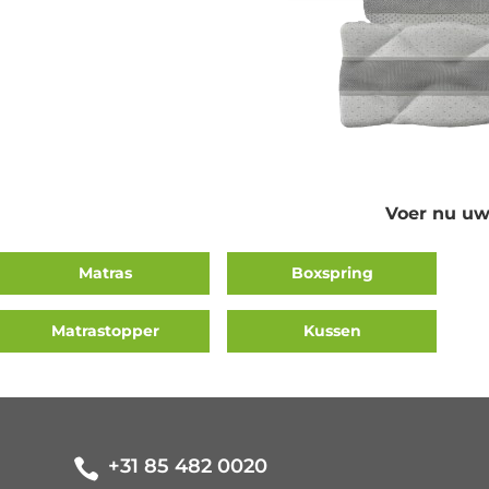
Voer nu uw
Matras
Boxspring
Matrastopper
Kussen
+31 85 482 0020
