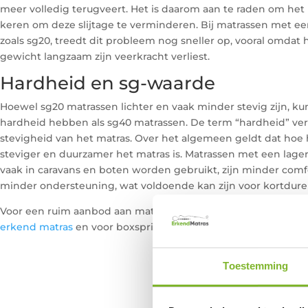
meer volledig terugveert. Het is daarom aan te raden om het
keren om deze slijtage te verminderen. Bij matrassen met een
zoals sg20, treedt dit probleem nog sneller op, vooral omdat
gewicht langzaam zijn veerkracht verliest.
Hardheid en sg-waarde
Hoewel sg20 matrassen lichter en vaak minder stevig zijn, k
hardheid hebben als sg40 matrassen. De term “hardheid” verw
stevigheid van het matras. Over het algemeen geldt dat hoe
steviger en duurzamer het matras is. Matrassen met een lager
vaak in caravans en boten worden gebruikt, zijn minder com
minder ondersteuning, wat voldoende kan zijn voor kortdure
Voor een ruim aanbod aan matrassen van verschillende sg-waa
erkend matras
en voor boxspringopties, bezoek
keuze boxsp
Toestemming