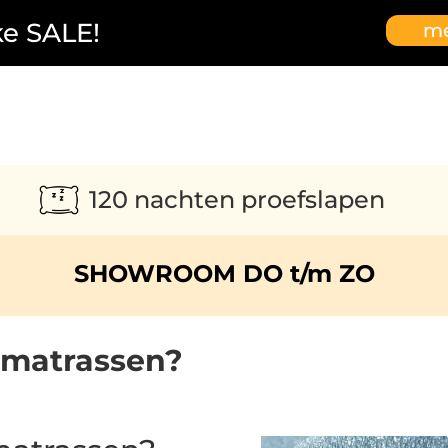
ke SALE!
me
120 nachten proefslapen
SHOWROOM DO t/m ZO
j matrassen?