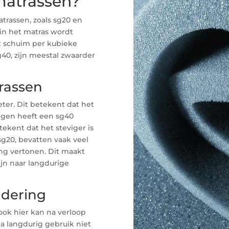
matrassen?
trassen, zoals sg20 en
 in het matras wordt
et schuim per kubieke
40, zijn meestal zwaarder
rassen
er. Dit betekent dat het
egen heeft een sg40
ekent dat het steviger is
sg20, bevatten vaak veel
ing vertonen. Dit maakt
jn naar langdurige
ndering
ook hier kan na verloop
a langdurig gebruik niet