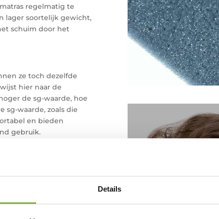
 matras regelmatig te
 lager soortelijk gewicht,
 het schuim door het
unnen ze toch dezelfde
ijst hier naar de
 hoger de sg-waarde, hoe
e sg-waarde, zoals die
fortabel en bieden
nd gebruik.
rdes, kunt u terecht bij
Het b
ring
.
door
Slaapexpe
Details
Op 29 maart 2
belang van
Tijdens hun