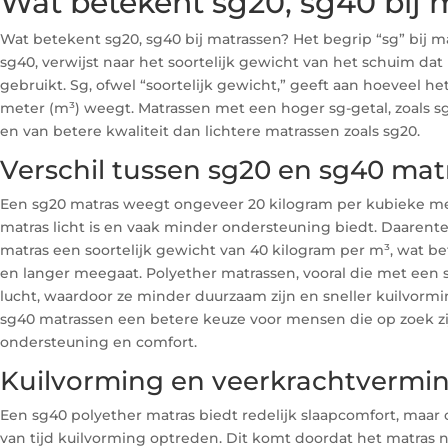
Wat betekent sg20, sg40 bij 
Wat betekent sg20, sg40 bij matrassen? Het begrip “sg” bij ma
sg40, verwijst naar het soortelijk gewicht van het schuim dat
gebruikt. Sg, ofwel “soortelijk gewicht,” geeft aan hoeveel h
meter (m³) weegt. Matrassen met een hoger sg-getal, zoals sg
en van betere kwaliteit dan lichtere matrassen zoals sg20.
Verschil tussen sg20 en sg40 mat
Een sg20 matras weegt ongeveer 20 kilogram per kubieke met
matras licht is en vaak minder ondersteuning biedt. Daarent
matras een soortelijk gewicht van 40 kilogram per m³, wat bet
en langer meegaat. Polyether matrassen, vooral die met een 
lucht, waardoor ze minder duurzaam zijn en sneller kuilvorm
sg40 matrassen een betere keuze voor mensen die op zoek zi
ondersteuning en comfort.
Kuilvorming en veerkrachtvermi
Een sg40 polyether matras biedt redelijk slaapcomfort, maar 
van tijd kuilvorming optreden. Dit komt doordat het matras n