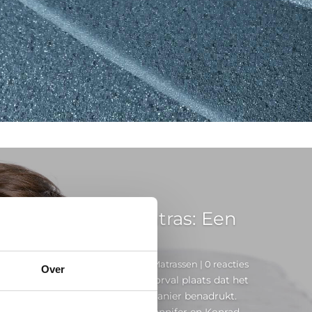
elang van een matras: Een
leven gered
rt redactie
|
26 september 2024
|
Matrassen
| 0 reacties
Over
014 vond er een opmerkelijk voorval plaats dat het
 een matras op een bijzondere manier benadrukt.
 verhuizing in Californië zagen Jennifer en Konrad