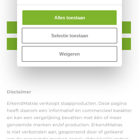
Voor nu uw lengte, gewicht en andere
persoonlijke slaap eigenschappen in:
Alles toestaan
Matras
Boxspring
Selectie toestaan
Matrastopper
Kussen
Weigeren
Disclaimer
ErkendMatras verkoopt slaapproducten. Deze pagina
heeft daarom een informatief én commercieel karakter
en kan een vergelijking bevatten met één of meer
genoemde merken en/of producten. ErkendMatras
is niet verbonden aan, gesponsord door of gelieerd
aan de genoemde merken, tenzij uitdrukkelijk anders