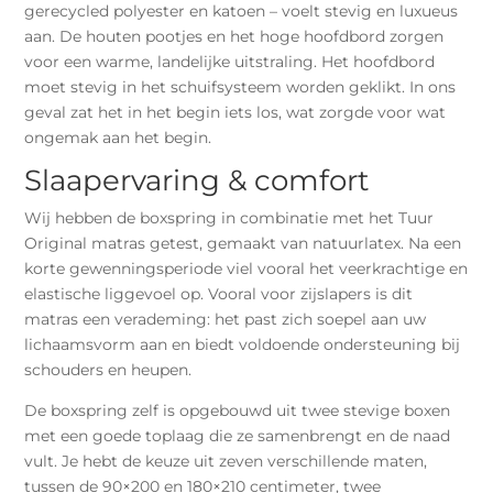
gerecycled polyester en katoen – voelt stevig en luxueus
aan. De houten pootjes en het hoge hoofdbord zorgen
voor een warme, landelijke uitstraling. Het hoofdbord
moet stevig in het schuifsysteem worden geklikt. In ons
geval zat het in het begin iets los, wat zorgde voor wat
ongemak aan het begin.
Slaapervaring & comfort
Wij hebben de boxspring in combinatie met het Tuur
Original matras getest, gemaakt van natuurlatex. Na een
korte gewenningsperiode viel vooral het veerkrachtige en
elastische liggevoel op. Vooral voor zijslapers is dit
matras een verademing: het past zich soepel aan uw
lichaamsvorm aan en biedt voldoende ondersteuning bij
schouders en heupen.
De boxspring zelf is opgebouwd uit twee stevige boxen
met een goede toplaag die ze samenbrengt en de naad
vult. Je hebt de keuze uit zeven verschillende maten,
tussen de 90×200 en 180×210 centimeter, twee