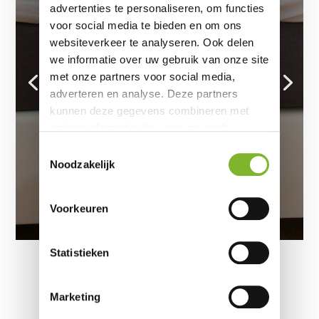
advertenties te personaliseren, om functies
door
Slaapexpert redactie
|
13 mei 2025
|
voor social media te bieden en om ons
Boxsprings
| 0 reacties
websiteverkeer te analyseren. Ook delen
U bent op zoek naar een boxspring, maar
vraagt zich af waar u op moet letten bij
we informatie over uw gebruik van onze site
het maken van de juiste keuze. Een
met onze partners voor social media,
boxspring is meer dan alleen een
adverteren en analyse. Deze partners
comfortabel bed: het is een investering in
kunnen deze gegevens combineren met
uw slaapkwaliteit. In dit artikel zetten we
andere informatie die u aan ze heeft
in acht overzichtelijke stappen...
verstrekt of die ze hebben verzameld op
Toestemmingsselectie
basis van uw gebruik van hun services.
Noodzakelijk
Lees meer
Voorkeuren
Statistieken
Marketing