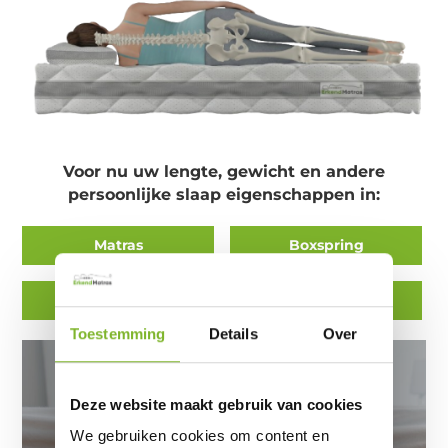
Voor nu uw lengte, gewicht en andere
persoonlijke slaap eigenschappen in:
Matras
Boxspring
Matrastopper
Kussen
Toestemming
Details
Over
Let hierop bij het kopen van
Deze website maakt gebruik van cookies
de beste boxspring
We gebruiken cookies om content en