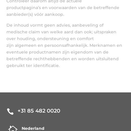
Controleer daarom altijd de actuele
productpagina’s en voorwaarden van de betreffende
aanbieder(s) vóór aankoop.
De inhoud vormt geen advies, aanbeveling of
medische claim van welke aard dan ook; uitspraken
over houding, ondersteuning en comfort
zijn algemeen en persoonsafhankelijk. Merknamen en
eventuele productnamen zijn eigendom van de
betreffende rechthebbenden en worden uitsluitend
gebruikt ter identificatie.
+31 85 482 0020


Nederland