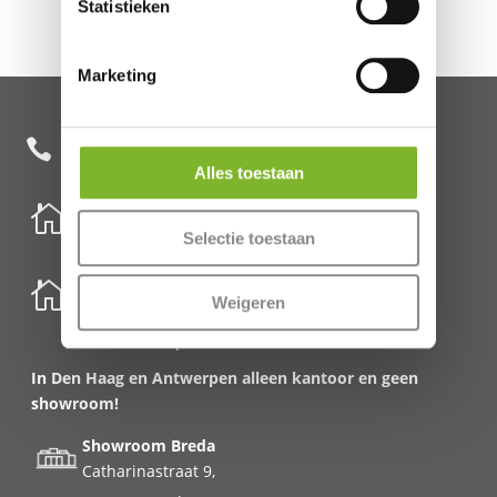
Statistieken
Marketing
+31 85 482 0020

Alles toestaan

Nederland
Selectie toestaan
Schenkkade 50k
2595 AR Den Haag

België
Weigeren
Meirbrug 1
2000 Antwerpen
In Den Haag en Antwerpen alleen kantoor en geen
showroom!
Showroom Breda
Catharinastraat 9,