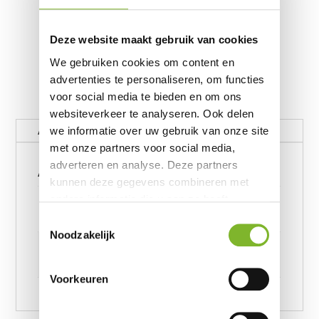
Deze website maakt gebruik van cookies
We gebruiken cookies om content en
advertenties te personaliseren, om functies
voor social media te bieden en om ons
websiteverkeer te analyseren. Ook delen
Aanvullende informatie
we informatie over uw gebruik van onze site
met onze partners voor social media,
Aanvullende informatie
adverteren en analyse. Deze partners
kunnen deze gegevens combineren met
Gewicht
andere informatie die u aan ze heeft
verstrekt of die ze hebben verzameld op
62390656 kg
Toestemmingsselectie
basis van uw gebruik van hun services.
Noodzakelijk
Afmetingen
6239245957 cm
Voorkeuren