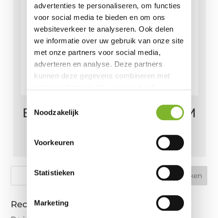
advertenties te personaliseren, om functies
voor social media te bieden en om ons
websiteverkeer te analyseren. Ook delen
we informatie over uw gebruik van onze site
met onze partners voor social media,
adverteren en analyse. Deze partners
kunnen deze gegevens combineren met
andere informatie die u aan ze heeft
verstrekt of die ze hebben verzameld op
Toestemmingsselectie
Bestelling Fam. Arends EM
basis van uw gebruik van hun services.
Noodzakelijk
Split Topper 180 x 210
Voorkeuren
€
309,00
Statistieken
Marketing
Recente berichten