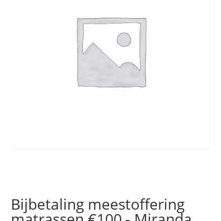
Bijbetaling meestoffering
matrassen €100,- Miranda