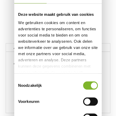
Deze website maakt gebruik van cookies
We gebruiken cookies om content en
advertenties te personaliseren, om functies
voor social media te bieden en om ons
websiteverkeer te analyseren. Ook delen
Aanvullende informatie
we informatie over uw gebruik van onze site
met onze partners voor social media,
Aanvullende informatie
adverteren en analyse. Deze partners
kunnen deze gegevens combineren met
Gewicht
andere informatie die u aan ze heeft
verstrekt of die ze hebben verzameld op
62390656 kg
Toestemmingsselectie
basis van uw gebruik van hun services.
Noodzakelijk
Afmetingen
6239245957 cm
Voorkeuren