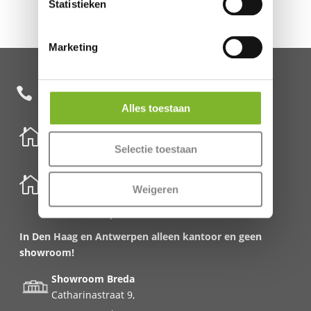
Statistieken
Marketing
+31 85 482 0020

Alles toestaan

Nederland
Selectie toestaan
Schenkkade 50k
2595 AR Den Haag

België
Weigeren
Meirbrug 1
2000 Antwerpen
In Den Haag en Antwerpen alleen kantoor en geen
showroom!
Showroom Breda
Catharinastraat 9,