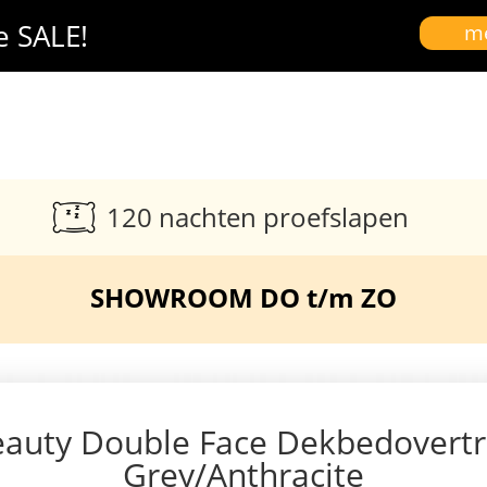
e SALE!
me
120 nachten proefslapen
SHOWROOM DO t/m ZO
auty Double Face Dekbedovert
Grey/Anthracite