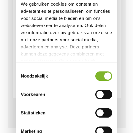
We gebruiken cookies om content en
advertenties te personaliseren, om functies
voor social media te bieden en om ons
websiteverkeer te analyseren. Ook delen
we informatie over uw gebruik van onze site
met onze partners voor social media,
adverteren en analyse. Deze partners
kunnen deze gegevens combineren met
andere informatie die u aan ze heeft
verstrekt of die ze hebben verzameld op
Toestemmingsselectie
basis van uw gebruik van hun services.
Noodzakelijk
Voorkeuren
Recyleservice order #59885
Statistieken
€
75,00
Marketing