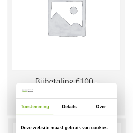
Bijbetaling €100,-
meestoffering matrassen –
Nicole van den Broek 60921
Toestemming
Details
Over
€
100,00
Deze website maakt gebruik van cookies