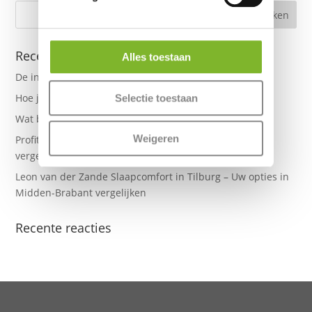
Recente berichten
Alles toestaan
De invloed van technologie op slaap
Hoe je matras goed te onderhouden
Selectie toestaan
Wat betekent sg20, sg40 bij matrassen?
Weigeren
Profita in Waalre – Uw mogelijkheden in de regio Breda
vergelijken
Leon van der Zande Slaapcomfort in Tilburg – Uw opties in
Midden-Brabant vergelijken
Recente reacties