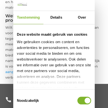
en heeft andere eisen en wensen. Een aanpasbaar
matras met progressieve druk is hier de oplossing.
Wel of geen aanpasbaar matras met
Toestemming
Details
Over
progressieve druk?
Wilt u een goed aanpasbaar matras, dan moet u gaan
voor een aanpasbaar matras met progressieve
Deze website maakt gebruik van cookies
tegendruk. Het is inderdaad zo simpel! Naarmate u
We gebruiken cookies om content en
meer wegzakt in het matras, moet u een steviger
advertenties te personaliseren, om functies
matras krijgen. Een matras met progressieve druk
voor social media te bieden en om ons
biedt betere ligcomfort en ondersteuning. Het is
websiteverkeer te analyseren. Ook delen
namelijk deze progressieve druk die verantwoordelijk
we informatie over uw gebruik van onze site
is voor uw comfort en een betere nachtrust. Met een
met onze partners voor social media,
aanpasbaar kussen
wordt uw nachtrust nog meer
adverteren en analyse. Deze partners
verbeterd.
kunnen deze gegevens combineren met
andere informatie die u aan ze heeft
verstrekt of die ze hebben verzameld op
Toestemmingsselectie
+31 85 482 0020

basis van uw gebruik van hun services.
Noodzakelijk