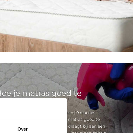
oe je matras goed te
onderhouden
endMatras®
|
4 maart 2026
|
Matrassen
| 0 reacties
ras goed te onderhouden Hoe je matras goed te
 Een goed onderhouden matras draagt bij aan een
Over
en comfortabele slaapomgeving. Hier volgen enkele