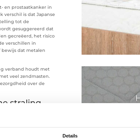
- en prostaatkanker in
k verschil is dat Japanse
elling tot de
 wordt gesuggereerd dat
n gecreëerd, het risico
e verschillen in
f bewijs dat metalen
ing verband houdt met
 met veel zendmasten.
bezorgdheid over de
H
e straling
ordt blootgesteld kanker
door
Erk
 risico beïnvloeden. Uw
Hoe je mat
invloed zijn. Desondanks
onderhouden.
straling een van de
Details
hygiënische 