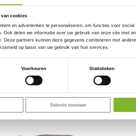
belangrijke ti
 van cookies
angrijk om te kiezen voor
ent en advertenties te personaliseren, om functies voor social
schuim- of
. Ook delen we informatie over uw gebruik van onze site met on
ieden zonder het
e. Deze partners kunnen deze gegevens combineren met andere i
voor mensen met rug- of
erzameld op basis van uw gebruik van hun services.
.
je bedbodem. Verstelbare
Voorkeuren
Statistieken
 een uitstekende
aamsvorm aan. Door te
ële schadelijke effecten
dheid beschermen.
Selectie toestaan