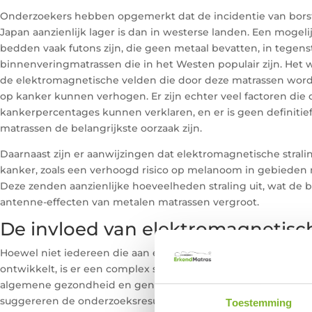
Onderzoekers hebben opgemerkt dat de incidentie van borst
Japan aanzienlijk lager is dan in westerse landen. Een mogelij
bedden vaak futons zijn, die geen metaal bevatten, in tegenst
binnenveringmatrassen die in het Westen populair zijn. Het
de elektromagnetische velden die door deze matrassen worde
op kanker kunnen verhogen. Er zijn echter veel factoren die d
kankerpercentages kunnen verklaren, en er is geen definitie
matrassen de belangrijkste oorzaak zijn.
Daarnaast zijn er aanwijzingen dat elektromagnetische stral
kanker, zoals een verhoogd risico op melanoom in gebieden
Deze zenden aanzienlijke hoeveelheden straling uit, wat de 
antenne-effecten van metalen matrassen vergroot.
De invloed van elektromagnetisch
Hoewel niet iedereen die aan elektromagnetische straling w
ontwikkelt, is er een complex samenspel van factoren die het
algemene gezondheid en genetische aanleg kunnen ook van 
suggereren de onderzoeksresultaten dat elektromagnetische 
Toestemming