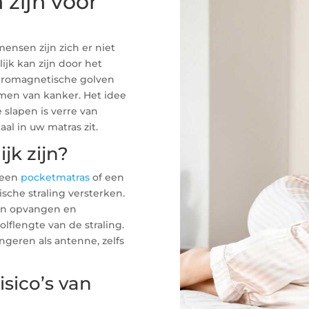
 zijn voor
ensen zijn zich er niet
jk kan zijn door het
ktromagnetische golven
men van kanker. Het idee
slapen is verre van
al in uw matras zit.
jk zijn?
 een
pocketmatras
of een
sche straling versterken.
en opvangen en
lflengte van de straling.
ngeren als antenne, zelfs
sico’s van