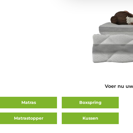
Voer nu uw
Matras
Boxspring
Matrastopper
Kussen