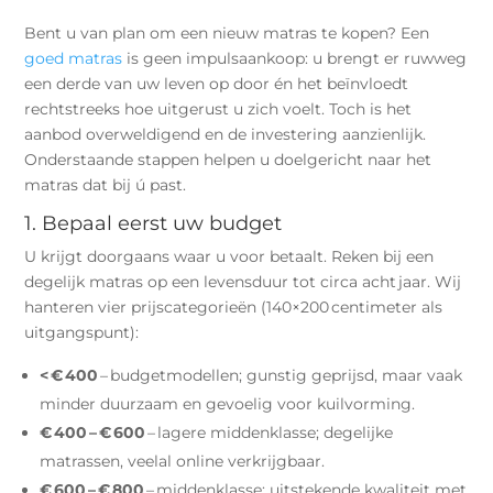
Bent u van plan om een nieuw matras te kopen? Een
goed matras
is geen impulsaankoop: u brengt er ruwweg
een derde van uw leven op door én het beïnvloedt
rechtstreeks hoe uitgerust u zich voelt. Toch is het
aanbod overweldigend en de investering aanzienlijk.
Onderstaande stappen helpen u doelgericht naar het
matras dat bij ú past.
1. Bepaal eerst uw budget
U krijgt doorgaans waar u voor betaalt. Reken bij een
degelijk matras op een levensduur tot circa acht jaar. Wij
hanteren vier prijscategorieën (140×200 centimeter als
uitgangspunt):
< € 400
– budgetmodellen; gunstig geprijsd, maar vaak
minder duurzaam en gevoelig voor kuilvorming.
€ 400 – € 600
– lagere middenklasse; degelijke
matrassen, veelal online verkrijgbaar.
€ 600 – € 800
– middenklasse; uitstekende kwaliteit met