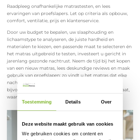
Raadpleeg onafhankelijke matrastesten, en lees
ervaringen van proefslapers. Let op criteria als opbouw,
comfort, ventilatie, prijs en klantenservice.
Door uw budget te bepalen, uw slaaphouding en
lichaamstype te analyseren, de juiste hardheid en
materialen te kiezen, een passende maat te selecteren én
het matras uitgebreid te testen, investeert u gericht in
jarenlang gezonde nachtrust. Neem de tijd bij het kopen
van een nieuw matras, lees deskundige reviews en maak
gebruik van proefslapen: zo vindt u het matras dat elke
nacht ondersteuning én comfort biedt. Neem
bijvoorbeeld eens een kijkje bij onze matrassen op maat,
waarop u 120 nachten mag proefslapen!
Toestemming
Details
Over
Deze website maakt gebruik van cookies
We gebruiken cookies om content en