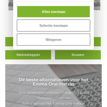
Alles toestaan
Voor nu uw lengte, gewicht en andere
Selectie toestaan
persoonlijke slaap eigenschappen in:
Weigeren
Matras
Boxspring
Matrastopper
Kussen
De beste alternatieven voor het
Emma One matras
door
Slaapexpert redactie
|
11 augustus 2025
|
Matrassen
| 0 reacties
Was u fan van het Emma One matras,