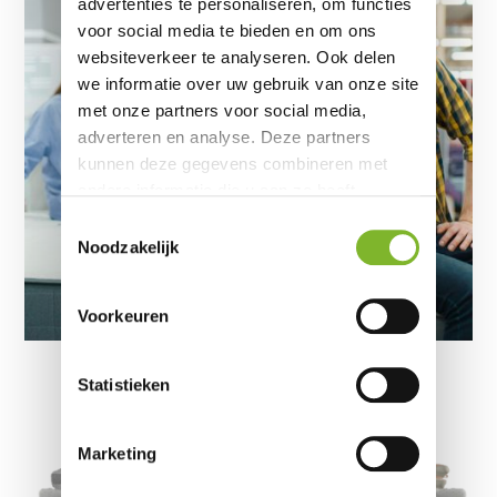
advertenties te personaliseren, om functies
voor social media te bieden en om ons
websiteverkeer te analyseren. Ook delen
we informatie over uw gebruik van onze site
met onze partners voor social media,
adverteren en analyse. Deze partners
kunnen deze gegevens combineren met
andere informatie die u aan ze heeft
verstrekt of die ze hebben verzameld op
Toestemmingsselectie
basis van uw gebruik van hun services.
Noodzakelijk
Voorkeuren
Statistieken
Marketing