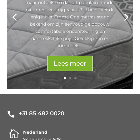
maar ontdekte u dat dit populaire model
niet meer verkrijgbaar is? U bent niet de
enige. Het Emma One matras stond
bekend om zijn eenvoudige opbouw,
comfortabele ondersteuning en
aantrekkelijke prijs. Gelukkig zijn er
inmiddels...
Lees meer
+31 85 482 0020


Nederland
Schenkkade 50k