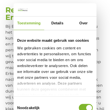
Reviews van
Erkend
Matras®
Toestemming
Details
Over
Bij ErkendMatras® hebben wij als missie om u
het beste slaapcomfort te leveren. Om dit te
kunnen bewerkstelligen maken wij boxsprings
Deze website maakt gebruik van cookies
en matrassen geheel op maat van uw
We gebruiken cookies om content en
persoonlijke lichaamsbouw. Daarnaast maken
advertenties te personaliseren, om functies
wij topmatrassen geheel op maat van uw
voor social media te bieden en om ons
gewicht en lengte. Doordat wij slaapcomfort op
websiteverkeer te analyseren. Ook delen
maat leveren, kunt u met de producten van
we informatie over uw gebruik van onze site
ErkendMatras® genieten van een geweldige
met onze partners voor social media,
nachtrust op maat. Tevens maken we gebruik
adverteren en analyse. Deze partners
van de beste geteste materialen en zijn wij geen
kunnen deze gegevens combineren met
dure kosten kwijt aan een showroom, waardoor
andere informatie die u aan ze heeft
wij u kunnen voorzien van topkwaliteit voor een
verstrekt of die ze hebben verzameld op
Toestemmingsselectie
voordelige prijs. Uiteraard staan we altijd voor u
basis van uw gebruik van hun services.
Noodzakelijk
klaar om u te helpen bij vragen, moeilijkheden bij