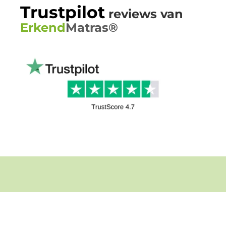
Trust
pilot
reviews van
Erkend
Matras®