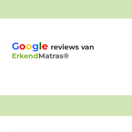
G
o
o
g
l
e
reviews van
Erkend
Matras®