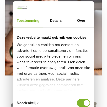
Toestemming
Details
Over
Deze website maakt gebruik van cookies
We gebruiken cookies om content en
advertenties te personaliseren, om functies
voor social media te bieden en om ons
websiteverkeer te analyseren. Ook delen
we informatie over uw gebruik van onze site
met onze partners voor social media,
adverteren en analyse. Deze partners
kunnen deze gegevens combineren met
andere informatie die u aan ze heeft
verstrekt of die ze hebben verzameld op
Toestemmingsselectie
basis van uw gebruik van hun services.
Noodzakelijk