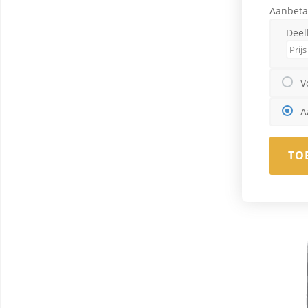
Aanbeta
Deel
V
A
TO