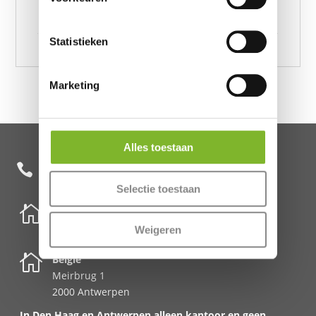
Botanical forest Groen 200 x 220, Velvet Botanical
forest Groen 240 x 220
Statistieken
Marketing
Alles toestaan
+31 85 482 0020

Selectie toestaan

Nederland
Schenkkade 50k
Weigeren
2595 AR Den Haag

België
Meirbrug 1
2000 Antwerpen
In Den Haag en Antwerpen alleen kantoor en geen