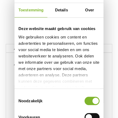
Toestemming
Details
Over
Deze website maakt gebruik van cookies
We gebruiken cookies om content en
advertenties te personaliseren, om functies
Aanvullende informatie
voor social media te bieden en om ons
websiteverkeer te analyseren. Ook delen
Aanvullende informatie
we informatie over uw gebruik van onze site
met onze partners voor social media,
Gewicht
adverteren en analyse. Deze partners
62390656 kg
kunnen deze gegevens combineren met
andere informatie die u aan ze heeft
Afmetingen
verstrekt of die ze hebben verzameld op
Toestemmingsselectie
6239245957 cm
basis van uw gebruik van hun services.
Noodzakelijk
Afmeting
Velvet Botanical forest Groen 140 x 220, Velvet
Voorkeuren