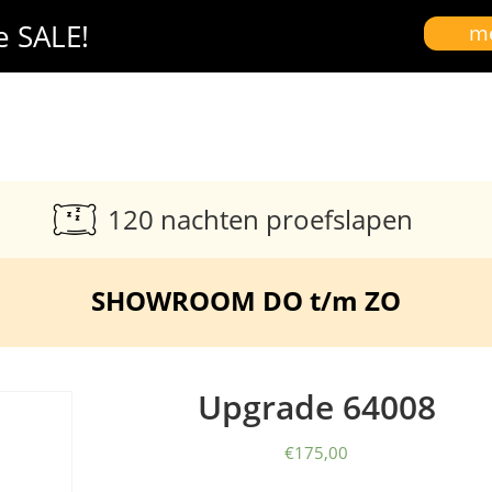
e SALE!
me
120 nachten proefslapen
SHOWROOM DO t/m ZO
Upgrade 64008
€
175,00