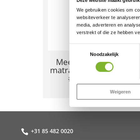
Deze website maakt gebruik
We gebruiken cookies om cont
websiteverkeer te analyseren
media, adverteren en analys
verstrekt of die ze hebben v
Toestemmingsselectie
Noodzakelijk
Meestoffering
W
matrassen €100,-
#61483
€
100,00
Weigeren
+31 85 482 0020
