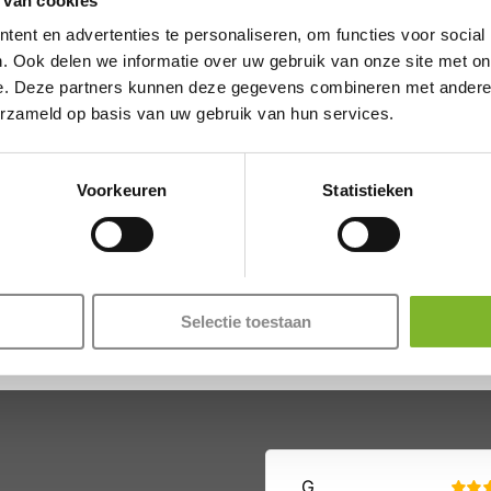
 van cookies
ent en advertenties te personaliseren, om functies voor social
. Ook delen we informatie over uw gebruik van onze site met on
e. Deze partners kunnen deze gegevens combineren met andere i
erzameld op basis van uw gebruik van hun services.
Voorkeuren
Statistieken
inkelbezoek –
Restbetaling
Mayank EM5PM
#59305 (1)
180 x 200
€
1.000,00
€
495,00
Selectie toestaan