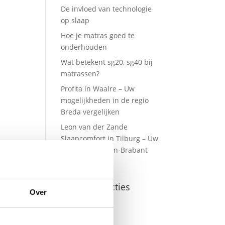
De invloed van technologie
op slaap
Hoe je matras goed te
onderhouden
Wat betekent sg20, sg40 bij
matrassen?
Profita in Waalre – Uw
mogelijkheden in de regio
Breda vergelijken
Leon van der Zande
Slaapcomfort in Tilburg – Uw
opties in Midden-Brabant
vergelijken
Recente reacties
Over