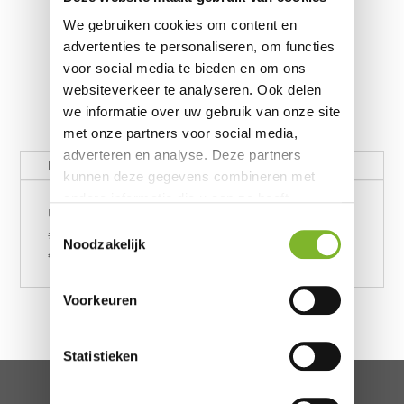
We gebruiken cookies om content en
advertenties te personaliseren, om functies
voor social media te bieden en om ons
websiteverkeer te analyseren. Ook delen
we informatie over uw gebruik van onze site
met onze partners voor social media,
adverteren en analyse. Deze partners
Beschrijving
kunnen deze gegevens combineren met
andere informatie die u aan ze heeft
Upgrade 180x210 Pro+ Matras/ Jorrien Kremer
verstrekt of die ze hebben verzameld op
Toestemmingsselectie
#60993
basis van uw gebruik van hun services.
Noodzakelijk
€262,-
Voorkeuren
Statistieken