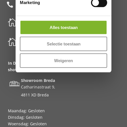
Marketing
+31 85 482 0020


Nederland
Alles toestaan
Schenkkade 50k
2595 AR Den Haag

België
Selectie toestaan
Meirbrug 1
2000 Antwerpen
Weigeren
In Den Haag en Antwerpen alleen kantoor en geen
showroom!
Showroom Breda
Catharinastraat 9,
4811 XD Breda
Maandag: Gesloten
Dinsdag: Gesloten
Woensdag: Gesloten