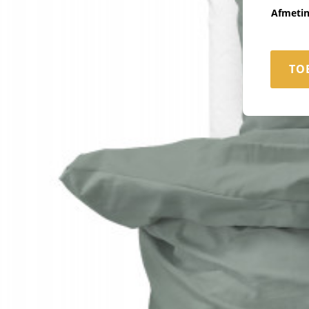
Afmeti
TO