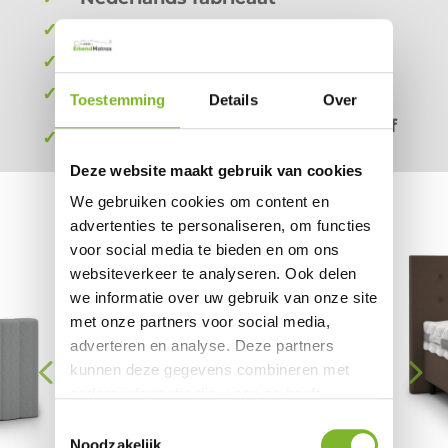
✓
15 jaar kwaliteitsgarantie
✓
Beoordeeld met een
9,6
✓
Gratis bezorging
Toestemming
Details
Over
Betaal na 30 dagen, in één keer of
✓
in maandelijkse termijnen
Deze website maakt gebruik van cookies
We gebruiken cookies om content en
advertenties te personaliseren, om functies
voor social media te bieden en om ons
websiteverkeer te analyseren. Ook delen
we informatie over uw gebruik van onze site
met onze partners voor social media,
adverteren en analyse. Deze partners
kunnen deze gegevens combineren met
andere informatie die u aan ze heeft
verstrekt of die ze hebben verzameld op
Toestemmingsselectie
basis van uw gebruik van hun services.
Noodzakelijk