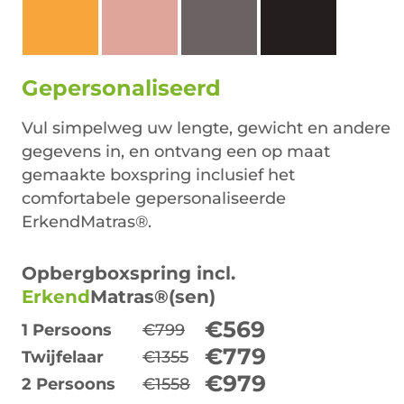
Gepersonaliseerd
Vul simpelweg uw lengte, gewicht en andere
gegevens in, en ontvang een op maat
gemaakte boxspring inclusief het
comfortabele gepersonaliseerde
ErkendMatras®.
Opbergboxspring incl.
Erkend
Matras®(sen)
€569
1 Persoons
€799
€779
Twijfelaar
€1355
€979
2 Persoons
€1558