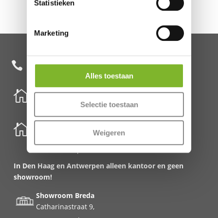
Statistieken
Marketing
+31 85 482 0020

Alles toestaan

Nederland
Selectie toestaan
Schenkkade 50k
2595 AR Den Haag

België
Weigeren
Meirbrug 1
2000 Antwerpen
In Den Haag en Antwerpen alleen kantoor en geen
showroom!
Showroom Breda
Catharinastraat 9,