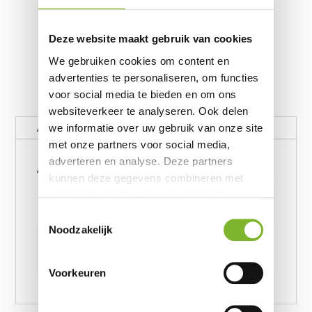
Deze website maakt gebruik van cookies
We gebruiken cookies om content en
advertenties te personaliseren, om functies
voor social media te bieden en om ons
websiteverkeer te analyseren. Ook delen
Aanvullende informatie
we informatie over uw gebruik van onze site
met onze partners voor social media,
Aanvullende informatie
adverteren en analyse. Deze partners
kunnen deze gegevens combineren met
Gewicht
andere informatie die u aan ze heeft
verstrekt of die ze hebben verzameld op
62390656 kg
Toestemmingsselectie
basis van uw gebruik van hun services.
Noodzakelijk
Afmetingen
6239245957 cm
Voorkeuren