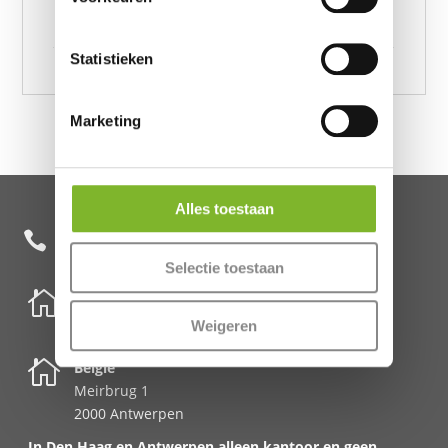
x 220, Like Home Taupe 240 x 220, Like Home
Taupe 135 x 220
Statistieken
Marketing
Alles toestaan
+31 85 482 0020

Selectie toestaan

Nederland
Schenkkade 50k
Weigeren
2595 AR Den Haag

België
Meirbrug 1
2000 Antwerpen
In Den Haag en Antwerpen alleen kantoor en geen