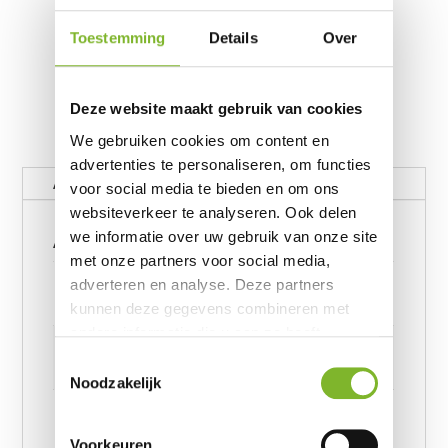
Toestemming
Details
Over
Deze website maakt gebruik van cookies
We gebruiken cookies om content en
advertenties te personaliseren, om functies
Aanvullende informatie
voor social media te bieden en om ons
websiteverkeer te analyseren. Ook delen
Aanvullende informatie
we informatie over uw gebruik van onze site
met onze partners voor social media,
Gewicht
adverteren en analyse. Deze partners
62390656 kg
kunnen deze gegevens combineren met
andere informatie die u aan ze heeft
Afmetingen
verstrekt of die ze hebben verzameld op
Toestemmingsselectie
6239245957 cm
basis van uw gebruik van hun services.
Noodzakelijk
Afmeting
Like Home Taupe 140 x 220, Like Home Taupe 200
Voorkeuren