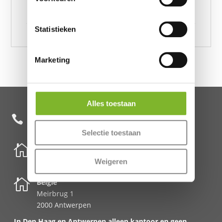
220, I Love Paris Pink 240 x 220, I Love Paris Pink
135 x 220
Statistieken
Marketing
Alles toestaan
+31 85 482 0020

Selectie toestaan

Nederland
Schenkkade 50k
Weigeren
2595 AR Den Haag

België
Meirbrug 1
2000 Antwerpen
In Den Haag en Antwerpen alleen kantoor en geen