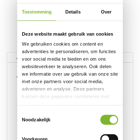
Toestemming
Details
Over
Deze website maakt gebruik van cookies
We gebruiken cookies om content en
advertenties te personaliseren, om functies
Aanvullende informatie
voor social media te bieden en om ons
websiteverkeer te analyseren. Ook delen
Aanvullende informatie
we informatie over uw gebruik van onze site
met onze partners voor social media,
Gewicht
adverteren en analyse. Deze partners
62390656 kg
kunnen deze gegevens combineren met
andere informatie die u aan ze heeft
Afmetingen
verstrekt of die ze hebben verzameld op
Toestemmingsselectie
6239245957 cm
basis van uw gebruik van hun services.
Noodzakelijk
Afmeting
I Love Paris Pink 140 x 220, I Love Paris Pink 200 x
Voorkeuren