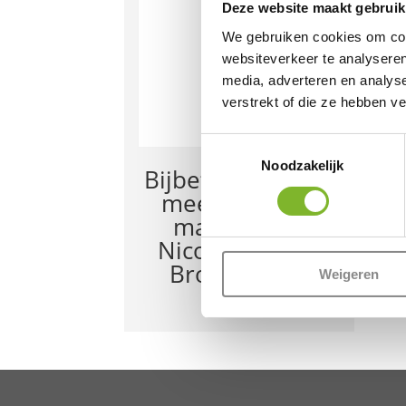
Deze website maakt gebruik
We gebruiken cookies om cont
websiteverkeer te analyseren
media, adverteren en analys
verstrekt of die ze hebben v
Toestemmingsselectie
Noodzakelijk
Bijbetaling €100,-
meestoffering
matrassen –
Nicole van den
Broek 60921
Weigeren
€
100,00