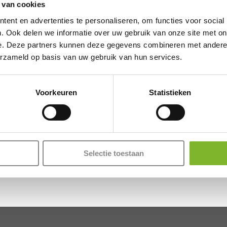
 van cookies
ent en advertenties te personaliseren, om functies voor social
. Ook delen we informatie over uw gebruik van onze site met on
e. Deze partners kunnen deze gegevens combineren met andere i
erzameld op basis van uw gebruik van hun services.
Voorkeuren
Statistieken
Order S. De
Meestoffering
Kuiper
Matrassen €100,- 
Jacqueline Albreg
€
1.175,00
60500
Selectie toestaan
€
100,00