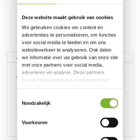
Deze website maakt gebruik van cookies
We gebruiken cookies om content en
advertenties te personaliseren, om functies
voor social media te bieden en om ons
websiteverkeer te analyseren. Ook delen
Aanvullende informatie
we informatie over uw gebruik van onze site
met onze partners voor social media,
Aanvullende informatie
adverteren en analyse. Deze partners
kunnen deze gegevens combineren met
Gewicht
andere informatie die u aan ze heeft
verstrekt of die ze hebben verzameld op
25 kg
Toestemmingsselectie
basis van uw gebruik van hun services.
Noodzakelijk
Afmetingen
6239245957 cm
Voorkeuren