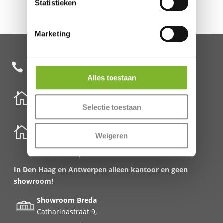
Statistieken
Marketing
+31 85 482 0020

Alles toestaan

Nederland
Selectie toestaan
Schenkkade 50k
2595 AR Den Haag

België
Weigeren
Meirbrug 1
2000 Antwerpen
In Den Haag en Antwerpen alleen kantoor en geen
showroom!
Showroom Breda
Catharinastraat 9,