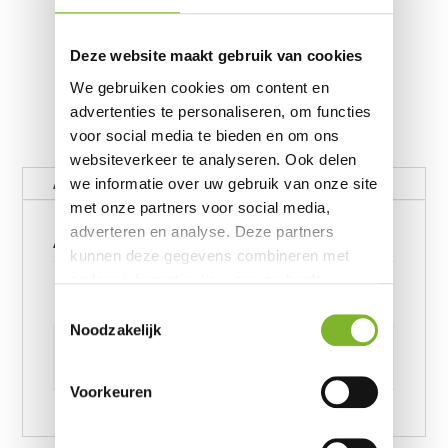
Deze website maakt gebruik van cookies
We gebruiken cookies om content en
advertenties te personaliseren, om functies
voor social media te bieden en om ons
websiteverkeer te analyseren. Ook delen
Aanvullende informatie
we informatie over uw gebruik van onze site
met onze partners voor social media,
Aanvullende informatie
adverteren en analyse. Deze partners
kunnen deze gegevens combineren met
Gewicht
andere informatie die u aan ze heeft
verstrekt of die ze hebben verzameld op
62390656 kg
Toestemmingsselectie
basis van uw gebruik van hun services.
Noodzakelijk
Afmetingen
6239245957 cm
Voorkeuren