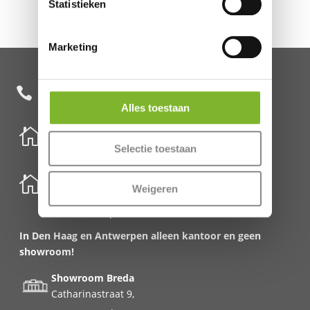
Statistieken
Marketing
+31 85 482 0020

Alles toestaan

Nederland
Selectie toestaan
Schenkkade 50k
2595 AR Den Haag

België
Weigeren
Meirbrug 1
2000 Antwerpen
In Den Haag en Antwerpen alleen kantoor en geen
showroom!
Showroom Breda
Catharinastraat 9,