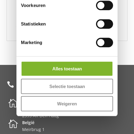
200/260, Egyptisch Katoen Uni Dekbedovertrek Grijs
Voorkeuren
200 x 200/260, Egyptisch Katoen Uni
Dekbedovertrek Grijs 240 x 200/260, Egyptisch
Katoen Uni Dekbedovertrek Grijs 135 x 200/260
Statistieken
Marketing
Alles toestaan
+31 85 482 0020

Selectie toestaan

Nederland
Weigeren
Schenkkade 50k
2595 AR Den Haag

België
Meirbrug 1