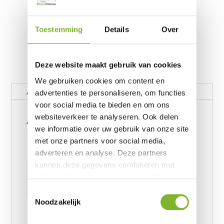
Toestemming
Details
Over
Deze website maakt gebruik van cookies
We gebruiken cookies om content en
Aanvullende informatie
advertenties te personaliseren, om functies
voor social media te bieden en om ons
Aanvullende informatie
websiteverkeer te analyseren. Ook delen
we informatie over uw gebruik van onze site
Gewicht
met onze partners voor social media,
adverteren en analyse. Deze partners
62390656 kg
kunnen deze gegevens combineren met
Afmetingen
andere informatie die u aan ze heeft
6239245957 cm
verstrekt of die ze hebben verzameld op
Toestemmingsselectie
basis van uw gebruik van hun services.
Noodzakelijk
Afmeting
Egyptisch Katoen Uni Dekbedovertrek Grijs 140 x