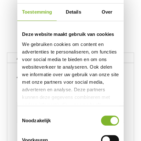
Toestemming
Details
Over
Deze website maakt gebruik van cookies
We gebruiken cookies om content en
advertenties te personaliseren, om functies
Aanvullende informatie
voor social media te bieden en om ons
websiteverkeer te analyseren. Ook delen
Aanvullende informatie
we informatie over uw gebruik van onze site
met onze partners voor social media,
Gewicht
adverteren en analyse. Deze partners
62390656 kg
kunnen deze gegevens combineren met
andere informatie die u aan ze heeft
Afmetingen
verstrekt of die ze hebben verzameld op
Toestemmingsselectie
6239245957 cm
basis van uw gebruik van hun services.
Noodzakelijk
Afmeting
DH Flanel Dante Anthracite 140 x 220, DH Flanel
Voorkeuren