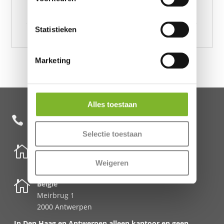
Dante Anthracite 200 x 220, DH Flanel Dante
Anthracite 240 x 220
Statistieken
Marketing
Alles toestaan
+31 85 482 0020

Selectie toestaan

Nederland
Schenkkade 50k
Weigeren
2595 AR Den Haag

België
Meirbrug 1
2000 Antwerpen
In Den Haag en Antwerpen alleen kantoor en geen