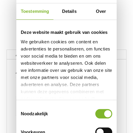
Toestemming
Details
Over
Deze website maakt gebruik van cookies
We gebruiken cookies om content en
advertenties te personaliseren, om functies
Aanvullende informatie
voor social media te bieden en om ons
websiteverkeer te analyseren. Ook delen
Aanvullende informatie
we informatie over uw gebruik van onze site
met onze partners voor social media,
Gewicht
adverteren en analyse. Deze partners
62390656 kg
kunnen deze gegevens combineren met
andere informatie die u aan ze heeft
Afmetingen
verstrekt of die ze hebben verzameld op
Toestemmingsselectie
6239245957 cm
basis van uw gebruik van hun services.
Noodzakelijk
Afmeting
Crushed Velvet Cotton Bottle Green 140 x 220,
Voorkeuren