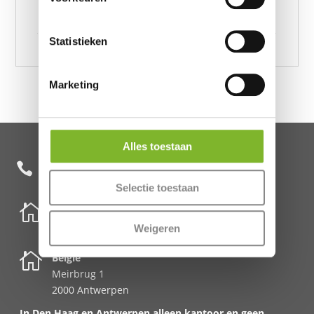
Crushed Velvet Cotton Bottle Green 200 x 220,
Crushed Velvet Cotton Bottle Green 240 x 220
Statistieken
Marketing
Alles toestaan
+31 85 482 0020

Selectie toestaan

Nederland
Schenkkade 50k
Weigeren
2595 AR Den Haag

België
Meirbrug 1
2000 Antwerpen
In Den Haag en Antwerpen alleen kantoor en geen