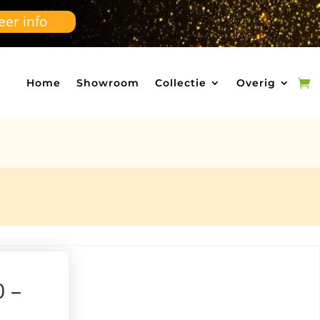
er info
Home
Showroom
Collectie
Overig
0 –