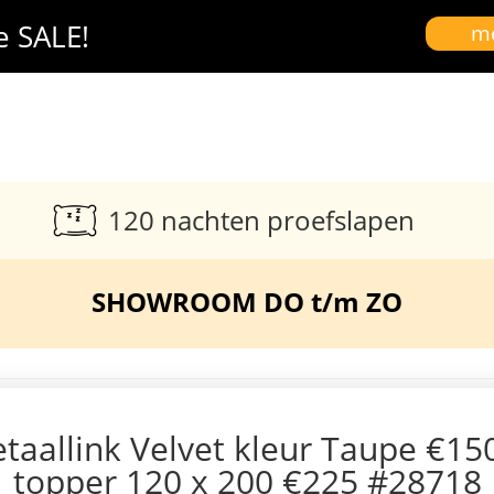
e SALE!
me
120 nachten proefslapen
SHOWROOM DO t/m ZO
taallink Velvet kleur Taupe €15
topper 120 x 200 €225 #28718