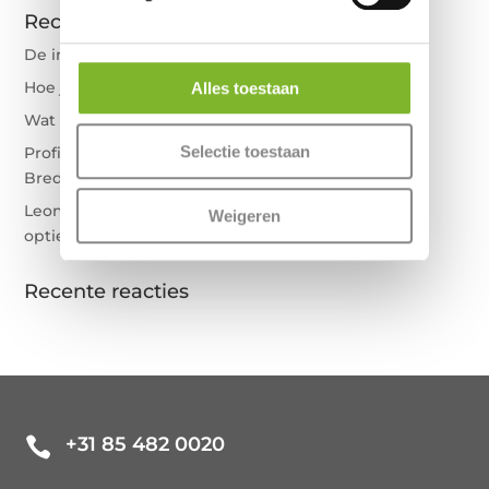
Recente berichten
De invloed van technologie op slaap
Hoe je matras goed te onderhouden
Alles toestaan
Wat betekent sg20, sg40 bij matrassen?
Selectie toestaan
Profita in Waalre – Uw mogelijkheden in de regio
Breda vergelijken
Leon van der Zande Slaapcomfort in Tilburg – Uw
Weigeren
opties in Midden-Brabant vergelijken
Recente reacties
+31 85 482 0020
