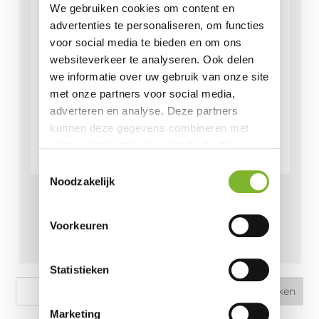
We gebruiken cookies om content en
advertenties te personaliseren, om functies
voor social media te bieden en om ons
websiteverkeer te analyseren. Ook delen
we informatie over uw gebruik van onze site
met onze partners voor social media,
adverteren en analyse. Deze partners
kunnen deze gegevens combineren met
andere informatie die u aan ze heeft
verstrekt of die ze hebben verzameld op
Toestemmingsselectie
basis van uw gebruik van hun services.
Noodzakelijk
Order Sylvana van
Kasbergen
Voorkeuren
€
1.345,00
Statistieken
Marketing