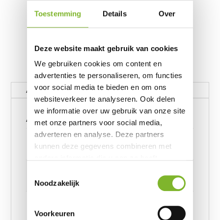
Toestemming
Details
Over
Deze website maakt gebruik van cookies
We gebruiken cookies om content en
advertenties te personaliseren, om functies
voor social media te bieden en om ons
Aanvullende informatie
websiteverkeer te analyseren. Ook delen
we informatie over uw gebruik van onze site
Aanvullende informatie
met onze partners voor social media,
adverteren en analyse. Deze partners
Gewicht
kunnen deze gegevens combineren met
62390656 kg
andere informatie die u aan ze heeft
Afmetingen
verstrekt of die ze hebben verzameld op
Toestemmingsselectie
basis van uw gebruik van hun services.
6239245957 cm
Noodzakelijk
Afmeting
Voorkeuren
Bali Zwart 140 x 220, Bali Zwart 200 x 220, Bali