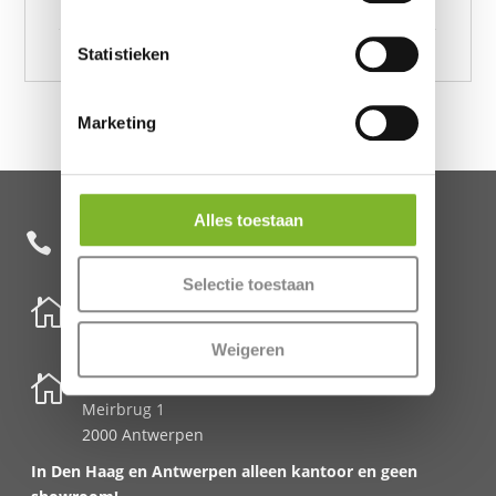
Zwart 240 x 220
Statistieken
Marketing
Alles toestaan
+31 85 482 0020

Selectie toestaan

Nederland
Schenkkade 50k
Weigeren
2595 AR Den Haag

België
Meirbrug 1
2000 Antwerpen
In Den Haag en Antwerpen alleen kantoor en geen