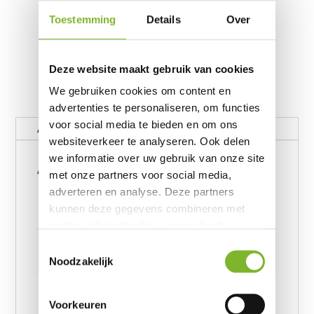
Toestemming
Details
Over
Deze website maakt gebruik van cookies
We gebruiken cookies om content en
advertenties te personaliseren, om functies
voor social media te bieden en om ons
Aanvullende informatie
websiteverkeer te analyseren. Ook delen
we informatie over uw gebruik van onze site
Aanvullende informatie
met onze partners voor social media,
adverteren en analyse. Deze partners
Gewicht
kunnen deze gegevens combineren met
62390656 kg
andere informatie die u aan ze heeft
Afmetingen
verstrekt of die ze hebben verzameld op
Toestemmingsselectie
basis van uw gebruik van hun services.
6239245957 cm
Noodzakelijk
Afmeting
Voorkeuren
Andolf Groen 140 x 220, Andolf Groen 200 x 220,