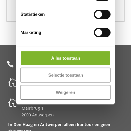
Andolf Groen 240 x 220
Statistieken
Marketing
Alles toestaan
+31 85 482 0020

Selectie toestaan

Nederland
Schenkkade 50k
Weigeren
2595 AR Den Haag

België
Meirbrug 1
2000 Antwerpen
In Den Haag en Antwerpen alleen kantoor en geen