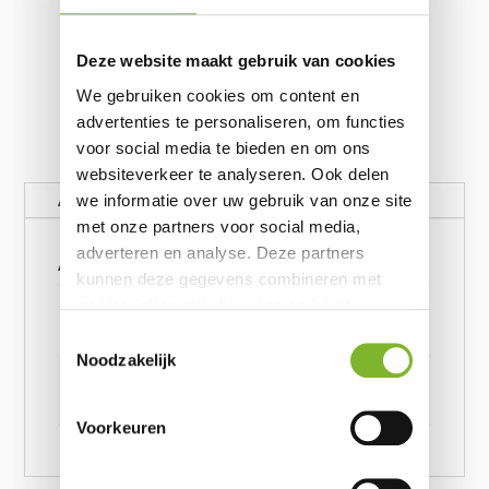
Deze website maakt gebruik van cookies
We gebruiken cookies om content en
advertenties te personaliseren, om functies
voor social media te bieden en om ons
websiteverkeer te analyseren. Ook delen
Aanvullende informatie
we informatie over uw gebruik van onze site
met onze partners voor social media,
Aanvullende informatie
adverteren en analyse. Deze partners
kunnen deze gegevens combineren met
Gewicht
andere informatie die u aan ze heeft
verstrekt of die ze hebben verzameld op
62390656 kg
Toestemmingsselectie
basis van uw gebruik van hun services.
Noodzakelijk
Afmetingen
6239245957 cm
Voorkeuren