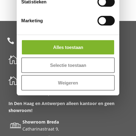
Statistieken
Marketing
+31 85 482 0020

Alles toestaan

Nederland
Selectie toestaan
Schenkkade 50k
2595 AR Den Haag

België
Weigeren
Meirbrug 1
2000 Antwerpen
In Den Haag en Antwerpen alleen kantoor en geen
showroom!
Showroom Breda
Catharinastraat 9,