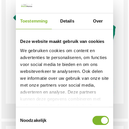
Toestemming
Details
Over
Deze website maakt gebruik van cookies
We gebruiken cookies om content en
advertenties te personaliseren, om functies
voor social media te bieden en om ons
websiteverkeer te analyseren. Ook delen
we informatie over uw gebruik van onze site
met onze partners voor social media,
adverteren en analyse. Deze partners
kunnen deze gegevens combineren met
andere informatie die u aan ze heeft
Axel Ultramarine Groen
verstrekt of die ze hebben verzameld op
Toestemmingsselectie
basis van uw gebruik van hun services.
Noodzakelijk