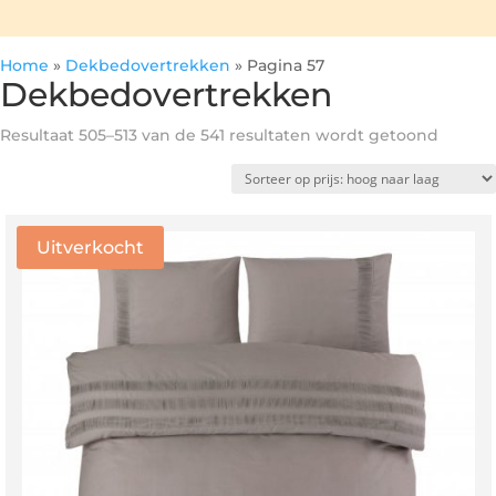
Home
»
Dekbedovertrekken
»
Pagina 57
Dekbedovertrekken
Gesort
Resultaat 505–513 van de 541 resultaten wordt getoond
op
prijs:
hoog
naar
Uitverkocht
laag