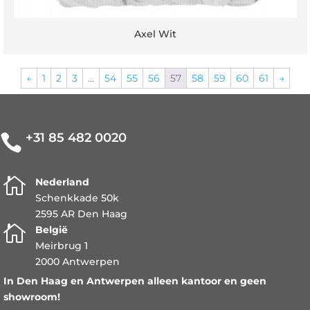
Axel Wit
←
1
2
3
…
54
55
56
57
58
59
60
61
→
+31 85 482 0020


Nederland
Schenkkade 50k
2595 AR Den Haag

België
Meirbrug 1
2000 Antwerpen
In Den Haag en Antwerpen alleen kantoor en geen
showroom!