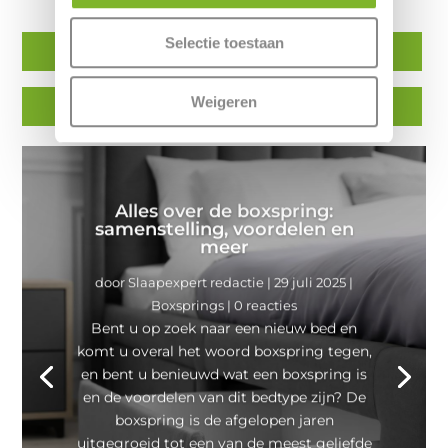
persoonlijke slaap eigenschappen in:
Selectie toestaan
Matras
Boxspring
Weigeren
Matrastopper
Kussen
Alles over de boxspring:
samenstelling, voordelen en
meer
door
Slaapexpert redactie
|
29 juli 2025
|
Boxsprings
| 0 reacties
Bent u op zoek naar een nieuw bed en
komt u overal het woord boxspring tegen,
en bent u benieuwd wat een boxspring is
en de voordelen van dit bedtype zijn? De
boxspring is de afgelopen jaren
uitgegroeid tot een van de meest geliefde