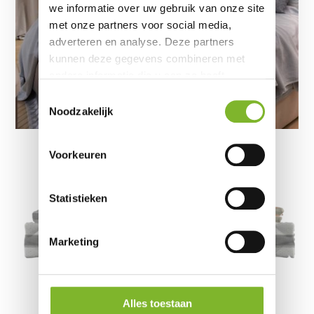
we informatie over uw gebruik van onze site
met onze partners voor social media,
adverteren en analyse. Deze partners
kunnen deze gegevens combineren met
andere informatie die u aan ze heeft
verstrekt of die ze hebben verzameld op
Toestemmingsselectie
basis van uw gebruik van hun services.
Noodzakelijk
Voorkeuren
Statistieken
Marketing
Voor nu uw lengte, gewicht en andere
Alles toestaan