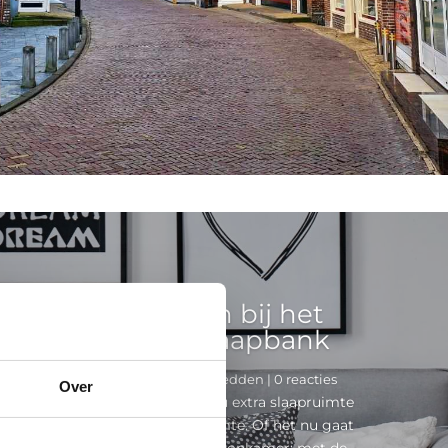
 u op moet letten bij het
n van de beste slaapbank
xpert redactie
|
21 oktober 2025
|
Bedden
| 0 reacties
Over
k is een slimme keuze wanneer u extra slaapruimte
zonder in te leveren op woonruimte. Of het nu gaat
eerkamer, studentenkamer of woonkamer: met de