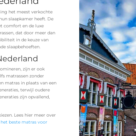
ederland
ring het meest verkochte
 hun slaapkamer heeft. De
t comfort en de luxe
trassen, dat door meer dan
biliteit in de keuze van
nde slaapbehoeften.
Nederland
omineren, zijn er ook
lfs matrassen zonder
n matras in plaats van een
neraties, terwijl oudere
neraties zijn opvallend,
kiezen. Lees hier meer over
het beste matras voor