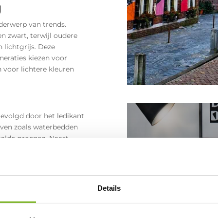
g
derwerp van trends.
n zwart, terwijl oudere
 lichtgrijs. Deze
neraties kiezen voor
n voor lichtere kleuren
gevolgd door het ledikant
even zoals waterbedden
paalde groepen. Naast
n belangrijke rol in de
Waar
n traditioneel ledikant,
kope
 en slaapbehoeften.
door
Slaape
Details
id:
slaapgebrek, een stille
Een slaapban
wilt creëren 
om een log