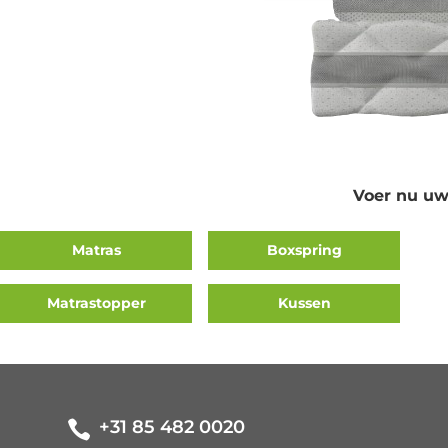
Voer nu uw
Matras
Boxspring
Matrastopper
Kussen
+31 85 482 0020
