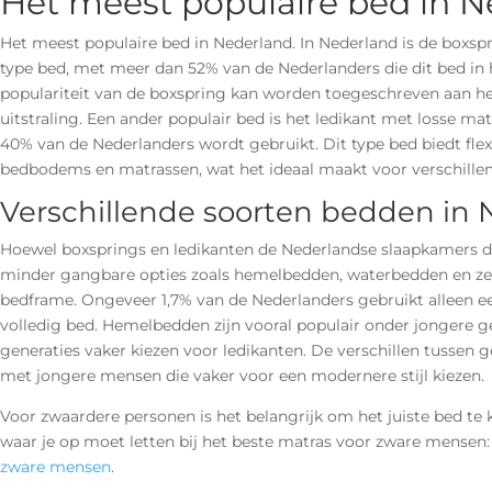
Het meest populaire bed in N
Het meest populaire bed in Nederland. In Nederland is de boxsp
type bed, met meer dan 52% van de Nederlanders die dit bed in
populariteit van de boxspring kan worden toegeschreven aan he
uitstraling. Een ander populair bed is het ledikant met losse ma
40% van de Nederlanders wordt gebruikt. Dit type bed biedt flexi
bedbodems en matrassen, wat het ideaal maakt voor verschille
Verschillende soorten bedden in 
Hoewel boxsprings en ledikanten de Nederlandse slaapkamers d
minder gangbare opties zoals hemelbedden, waterbedden en ze
bedframe. Ongeveer 1,7% van de Nederlanders gebruikt alleen ee
volledig bed. Hemelbedden zijn vooral populair onder jongere ge
generaties vaker kiezen voor ledikanten. De verschillen tussen ge
met jongere mensen die vaker voor een modernere stijl kiezen.
Voor zwaardere personen is het belangrijk om het juiste bed te 
waar je op moet letten bij het beste matras voor zware mensen:
zware mensen
.