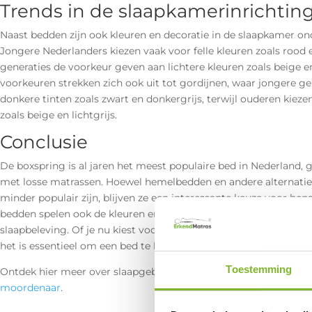
Trends in de slaapkamerinrichtin
Naast bedden zijn ook kleuren en decoratie in de slaapkamer on
Jongere Nederlanders kiezen vaak voor felle kleuren zoals rood e
generaties de voorkeur geven aan lichtere kleuren zoals beige en
voorkeuren strekken zich ook uit tot gordijnen, waar jongere ge
donkere tinten zoals zwart en donkergrijs, terwijl ouderen kieze
zoals beige en lichtgrijs.
Conclusie
De boxspring is al jaren het meest populaire bed in Nederland, 
met losse matrassen. Hoewel hemelbedden en andere alternati
minder populair zijn, blijven ze een interessante keuze voor be
bedden spelen ook de kleuren en inrichting van de slaapkamer ee
slaapbeleving. Of je nu kiest voor een modern boxspringbed of ee
het is essentieel om een bed te kiezen dat past bij jouw comfort
Toestemming
Ontdek hier meer over slaapgebrek en het effect op je gezondhe
moordenaar
.