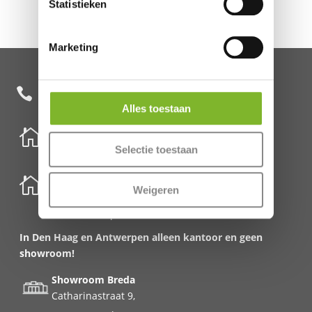
Statistieken
Marketing
+31 85 482 0020

Alles toestaan

Nederland
Selectie toestaan
Schenkkade 50k
2595 AR Den Haag

België
Weigeren
Meirbrug 1
2000 Antwerpen
In Den Haag en Antwerpen alleen kantoor en geen
showroom!
Showroom Breda
Catharinastraat 9,