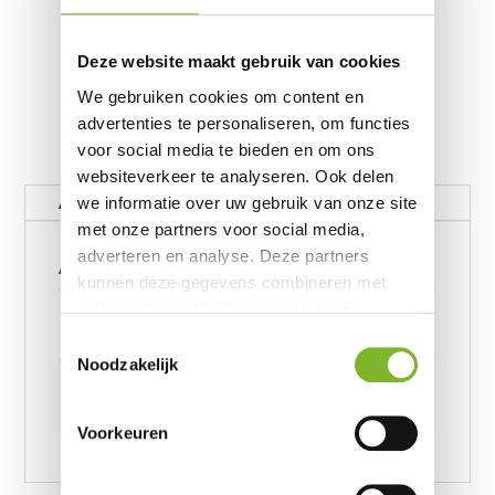
Deze website maakt gebruik van cookies
We gebruiken cookies om content en
advertenties te personaliseren, om functies
voor social media te bieden en om ons
websiteverkeer te analyseren. Ook delen
Aanvullende informatie
we informatie over uw gebruik van onze site
met onze partners voor social media,
Aanvullende informatie
adverteren en analyse. Deze partners
kunnen deze gegevens combineren met
Gewicht
andere informatie die u aan ze heeft
verstrekt of die ze hebben verzameld op
25 kg
Toestemmingsselectie
basis van uw gebruik van hun services.
Noodzakelijk
Afmetingen
6239245957 cm
Voorkeuren