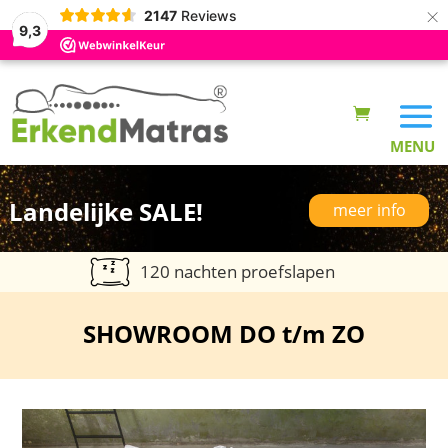
×
2147
Reviews
9,3
Landelijke SALE!
meer info
120 nachten proefslapen
SHOWROOM DO t/m ZO