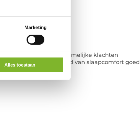
ornissen
Marketing
 voor diegene
zonder
lichamelijke klachten
absolute top op het gebied van slaapcomfort goed
Alles toestaan