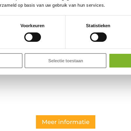
✓
Nekklachten
erzameld op basis van uw gebruik van hun services.
✓
Spierpijnen
✓
Circulatiesto
Voorkeuren
Statistieken
Maar natuurlijk ook
waarvoor alleen de 
Selectie toestaan
genoeg is.
Meer informatie