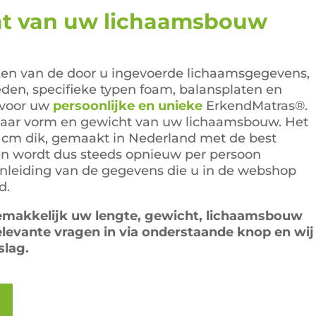
:
is:
at
van uw lichaamsbouw
9,00.
€389,00.
en van de door u ingevoerde lichaamsgegevens,
eden, specifieke typen foam, balansplaten en
voor uw
persoonlijke en unieke
ErkendMatras®.
naar vorm en gewicht van uw lichaamsbouw. Het
 cm dik, gemaakt in Nederland met de best
en wordt dus steeds opnieuw per persoon
anleiding van de gegevens die u in de webshop
d.
emakkelijk uw lengte, gewicht, lichaamsbouw
elevante vragen in via onderstaande knop en wij
slag.