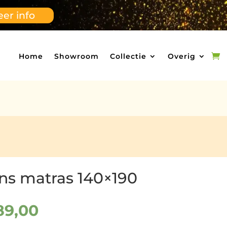
er info
Home
Showroom
Collectie
Overig
s matras 140×190
spronkelijke
Huidige
89,00
s
prijs