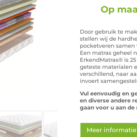
was
Op ma
€77
Door gebruik te mak
stellen wij de hardh
pocketveren samen 
Een matras geheel 
ErkendMatras® is 25
geteste materialen 
verschillend, naar a
invoert samengestel
Vul eenvoudig en g
en diverse andere r
gaan voor u aan de 
Meer informatie