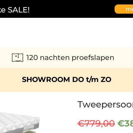
ke SALE!
me
120 nachten proefslapen
SHOWROOM DO t/m ZO
Tweepersoon
Oor
€
779,00
€
3
prij