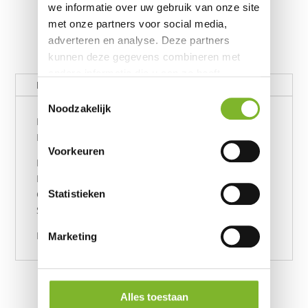
we informatie over uw gebruik van onze site
met onze partners voor social media,
adverteren en analyse. Deze partners
kunnen deze gegevens combineren met
andere informatie die u aan ze heeft
Beschrijving
verstrekt of die ze hebben verzameld op
Toestemmingsselectie
basis van uw gebruik van hun services.
Noodzakelijk
Hardheid 22
Maat 140 x 200
Voorkeuren
Leeftijd is 39 jaar.
Lengte: 165 cm.
Statistieken
Gewicht: 54 kg.
Slaaphouding: zowel op zij als op de buik
Proefslapen 120 dagen
Marketing
Alles toestaan