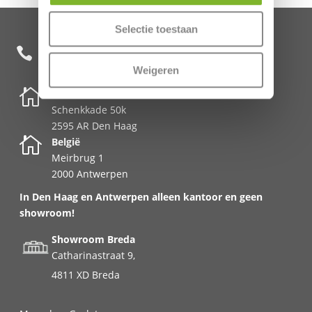
Selectie toestaan
+31 85 482 0020

Weigeren

Nederland
Schenkkade 50k
2595 AR Den Haag

België
Meirbrug 1
2000 Antwerpen
In Den Haag en Antwerpen alleen kantoor en geen
showroom!
Showroom Breda
Catharinastraat 9,
4811 XD Breda