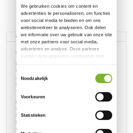
We gebruiken cookies om content en
advertenties te personaliseren, om functies
voor social media te bieden en om ons
websiteverkeer te analyseren. Ook delen
we informatie over uw gebruik van onze site
Beschrijving
met onze partners voor social media,
adverteren en analyse. Deze partners
Product: PRO+ matras 90x210
kunnen deze gegevens combineren met
Productgegevens:
andere informatie die u aan ze heeft
Matrastype: PRO+
verstrekt of die ze hebben verzameld op
Toestemmingsselectie
Afmeting: 90x210
basis van uw gebruik van hun services.
Noodzakelijk
Hardheid: 33
1 kern/1 tijk
Voorkeuren
Persoonsgegevens:
Geslacht: vrouw
Statistieken
Leeftijd: 38 jaar
Lengte: 167 cm
Gewicht: 65 kg