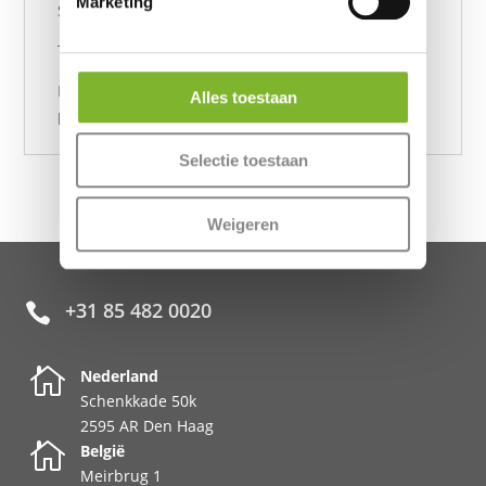
Marketing
Slaaphouding: zijslaper
Totaal: €398
Inclusief gratis bezorging en 120 nachten
Alles toestaan
proefslapen
Selectie toestaan
Weigeren
+31 85 482 0020


Nederland
Schenkkade 50k
2595 AR Den Haag

België
Meirbrug 1