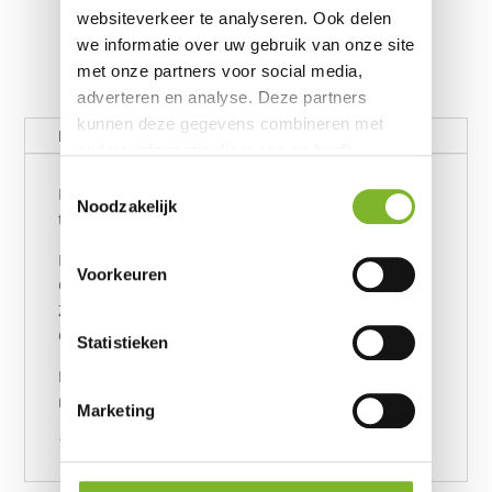
websiteverkeer te analyseren. Ook delen
we informatie over uw gebruik van onze site
met onze partners voor social media,
adverteren en analyse. Deze partners
kunnen deze gegevens combineren met
Beschrijving
andere informatie die u aan ze heeft
verstrekt of die ze hebben verzameld op
Toestemmingsselectie
Let op: SUPER SOFT PRO+ 11, niet normale. Geheel
basis van uw gebruik van hun services.
Noodzakelijk
traagschuim.
L. 175
Voorkeuren
G 68 kg
Zijslapen
Chronische pijnklachten over hele lichaam
Statistieken
Retour ophalen eventueel mogelijk tegen
meerprijs.
Marketing
160 x 200