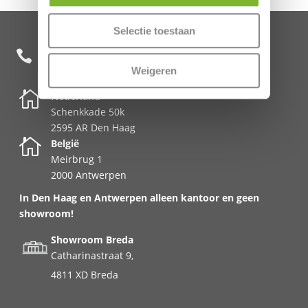
Selectie toestaan
+31 85 482 0020

Weigeren

Nederland
Schenkkade 50k
2595 AR Den Haag

België
Meirbrug 1
2000 Antwerpen
In Den Haag en Antwerpen alleen kantoor en geen
showroom!
Showroom Breda
Catharinastraat 9,
4811 XD Breda