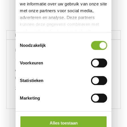
we informatie over uw gebruik van onze site
met onze partners voor social media,
adverteren en analyse. Deze partners
kunnen deze gegevens combineren met
andere informatie die u aan ze heeft
Beschrijving
verstrekt of die ze hebben verzameld op
Toestemmingsselectie
basis van uw gebruik van hun services.
Noodzakelijk
ErkendMatras Topper uit voorraad
180 x 200 ETHH ( 1 kern )
Voorkeuren
Wordt z.s.m. per post opgestuurd vanuit het
magazijn.
Statistieken
259 euro totaal
Marketing
Alles toestaan