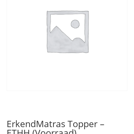
ErkendMatras Topper –
ETHH (Voorraad)